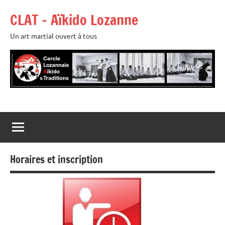
Aller
CLAT – Aïkido Lozanne
au
contenu
Un art martial ouvert à tous
Horaires et inscription