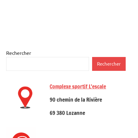
Étiqueté
Rechercher
Le
avec
Club
Rechercher
Aikido
,
FFAB
,
Lozanne
,
Complexe sportif L'escale
Robert
Dalessandro
90 chemin de la Rivière
69 380 Lozanne