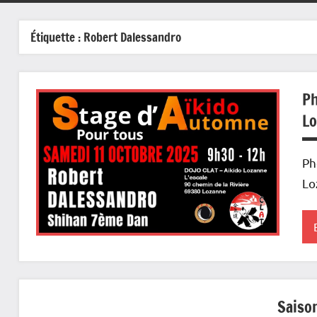
Étiquette :
Robert Dalessandro
Ph
Lo
Ph
Lo
L
C
Saiso