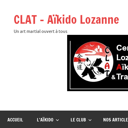
Aller
au
CLAT – Aïkido Lozanne
contenu
Un art martial ouvert à tous
ACCUEIL
L’AÏKIDO
LE CLUB
NOS ARTICL