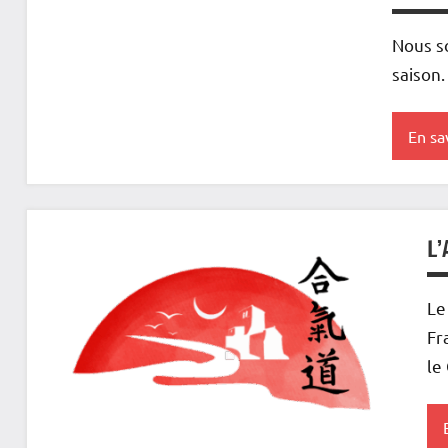
Nous s
saison.
En sav
A la
une
L’
Le
Fr
le